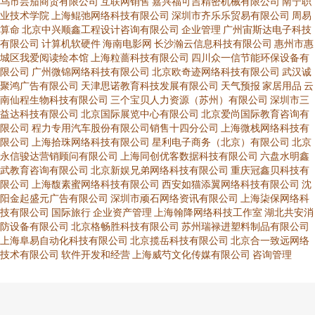
乌市芸茄商贸有限公司
互联网销售
嘉兴福可吉精密机械有限公司
南宁职
业技术学院
上海鲲弛网络科技有限公司
深圳市齐乐乐贸易有限公司
周易
算命
北京中兴顺鑫工程设计咨询有限公司
企业管理
广州宙斯达电子科技
有限公司
计算机软硬件
海南电影网
长沙瀚云信息科技有限公司
惠州市惠
城区我爱阅读绘本馆
上海粒蔷科技有限公司
四川众一信节能环保设备有
限公司
广州微锦网络科技有限公司
北京欧奇迹网络科技有限公司
武汉诚
聚鸿广告有限公司
天津思诺教育科技发展有限公司
天气预报
家居用品
云
南仙程生物科技有限公司
三个宝贝人力资源（苏州）有限公司
深圳市三
益达科技有限公司
北京国际展览中心有限公司
北京爱尚国际教育咨询有
限公司
程力专用汽车股份有限公司销售十四分公司
上海微栈网络科技有
限公司
上海拾珠网络科技有限公司
星利电子商务（北京）有限公司
北京
永信骏达营销顾问有限公司
上海同创优客数据科技有限公司
六盘水明鑫
武教育咨询有限公司
北京新娱兄弟网络科技有限公司
重庆冠鑫贝科技有
限公司
上海馥素蜜网络科技有限公司
西安如猫添翼网络科技有限公司
沈
阳金起盛元广告有限公司
深圳市顽石网络资讯有限公司
上海柒保网络科
技有限公司
国际旅行
企业资产管理
上海翰降网络科技工作室
湖北共安消
防设备有限公司
北京格畅胜科技有限公司
苏州瑞禄进塑料制品有限公司
上海阜易自动化科技有限公司
北京揽岳科技有限公司
北京合一致远网络
技术有限公司
软件开发和经营
上海威芍文化传媒有限公司
咨询管理